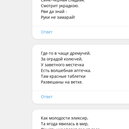
Смотрит украдкою.

Рви да знай -

Руки не замарай!
Ответ
Где-то в чаще дремучей,

За оградой колючей,

У заветного местечка

Есть волшебная аптечка.

Там красные таблетки

Развешаны на ветке.
Ответ
Как молодости эликсир,

Та ягода явилась в мир,  
