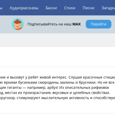
зы
Аудиорассказы
Басни
Стихи
Песни
Загадк
Подписывайтесь на наш
MAX
Перейти
ние и вызовут у ребят живой интерес. Слушая красочные стишк
ую яркими бусинками смородины, малины и брусники. Но не все
ящие гиганты — например, арбуз! Из описательных рифмовок
, местах их произрастания, вкусовых и целебных свойствах.
кругозор, стимулируют мыслительную активность и способству