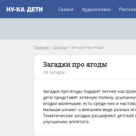
Сказки
Аудиосказки
Расска
Главная
>
Загадки
>
Загадки про ягоды
Загадки про ягоды
38 загадок
Загадки про ягоды подарят летнее настрое
дети представят зелёную поляну, усыпанн
ягодки маленькие, есть среди них и насто
малыши узнают о внешнем виде разных ягод
Тематические загадки расширяют детский 
улучшению аппетита.