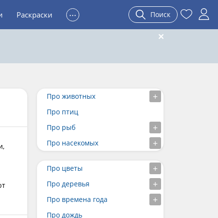
...
и
Раскраски
Поиск
Про животных
Про птиц
Про рыб
Про насекомых
и,
Про цветы
Про деревья
ют
Про времена года
Про дождь