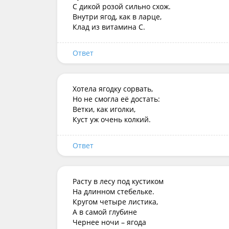
С дикой розой сильно схож.

Внутри ягод, как в ларце,

Клад из витамина С.
Ответ
Хотела ягодку сорвать,

Но не смогла её достать:

Ветки, как иголки,

Куст уж очень колкий.
Ответ
Расту в лесу под кустиком

На длинном стебельке.

Кругом четыре листика,

А в самой глубине

Чернее ночи – ягода
