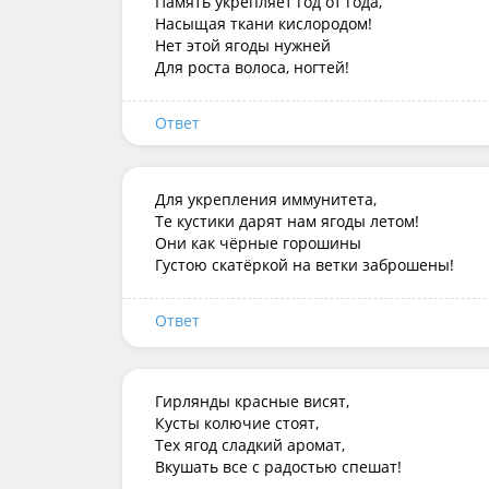
Память укрепляет год от года,  

Насыщая ткани кислородом! 

Нет этой ягоды нужней 

Для роста волоса, ногтей!
Ответ
Для укрепления иммунитета,  

Те кустики дарят нам ягоды летом! 

Они как чёрные горошины 

Густою скатёркой на ветки заброшены!
Ответ
Гирлянды красные висят,

Кусты колючие стоят,

Тех ягод сладкий аромат,

Вкушать все с радостью спешат!