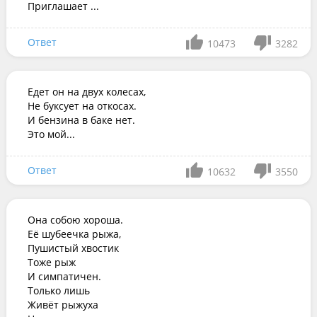
Приглашает ...
Ответ
10473
3282
Едет он на двух колесах,

Не буксует на откосах.

И бензина в баке нет.

Это мой...
Ответ
10632
3550
Она собою хороша.

Её шубеечка рыжа,

Пушистый хвостик

Тоже рыж

И симпатичен.

Только лишь

Живёт рыжуха
