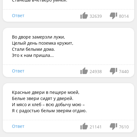
Ответ
32639
8014
Во дворе замерзли лужи,

Целый день поземка кружит,

Стали белыми дома.

Это к нам пришла...
Ответ
24938
7440
Красные двери в пещере моей,

Белые звери сидят у дверей.

И мясо и хлеб – всю добычу мою –

Я с радостью белым зверям отдаю.
Ответ
21141
7610