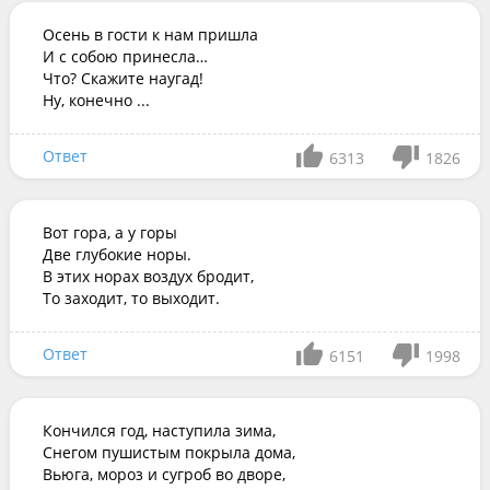
Осень в гости к нам пришла

И с собою принесла…

Что? Скажите наугад!

Ну, конечно ...
Ответ
6313
1826
Вот гора, а у горы

Две глубокие норы.

В этих норах воздух бродит,

То заходит, то выходит.
Ответ
6151
1998
Кончился год, наступила зима,

Снегом пушистым покрыла дома,

Вьюга, мороз и сугроб во дворе,
