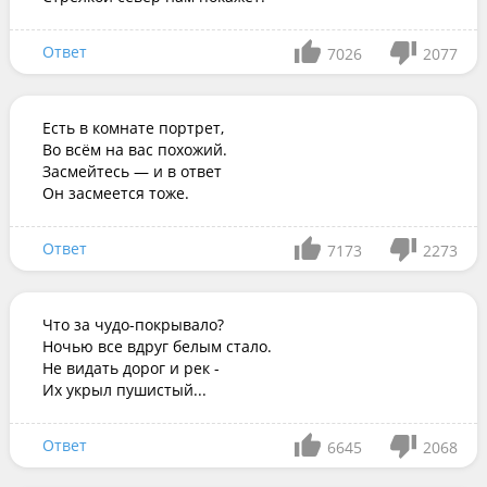
Ответ
7026
2077
Есть в комнате портрет,

Во всём на вас похожий.

Засмейтесь — и в ответ

Он засмеется тоже.
Ответ
7173
2273
Что за чудо-покрывало?

Ночью все вдруг белым стало.

Не видать дорог и рек -

Их укрыл пушистый...
Ответ
6645
2068