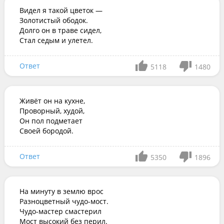
Видел я такой цветок —

Золотистый ободок.

Долго он в траве сидел,

Стал седым и улетел.
Ответ
5118
1480
Живёт он на кухне,

Проворный, худой,

Он пол подметает

Своей бородой.
Ответ
5350
1896
На минуту в землю врос

Разноцветный чудо-мост.

Чудо-мастер смастерил

Мост высокий без перил.