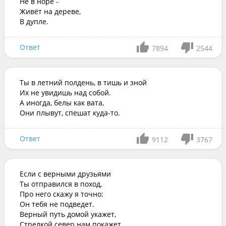
Не в норе -

Живёт на дереве,

В дупле.
Ответ
7894
2544
Ты в летний полдень, в тишь и зной

Их не увидишь над собой.

А иногда, белы как вата,

Они плывут, спешат куда-то.
Ответ
9112
3767
Если с верными друзьями

Ты отправился в поход,

Про него скажу я точно:

Он тебя не подведет.

Верный путь домой укажет,

Стрелкой север нам покажет.