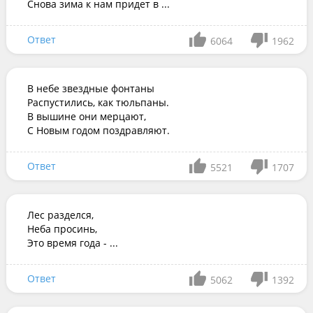
Снова зима к нам придет в ...
Ответ
6064
1962
В небе звездные фонтаны

Распустились, как тюльпаны.

В вышине они мерцают,

С Новым годом поздравляют.
Ответ
5521
1707
Лес разделся,

Неба просинь,

Это время года - ...
Ответ
5062
1392