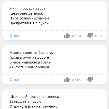
Жил я посреди двора,

Где играет детвора,

Но от солнечных лучей

Превратился я в ручей.
Ответ
16514
4994
Мишка вылез из берлоги,

Грязь и лужи на дороге,

В небе жаворонка трель

– В гости к нам пришёл ...
Ответ
16505
5333
Школьный прозвенел звонок,

Завершается урок.

Отдохнуть всех непременно
