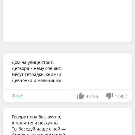
Дом на улице стоит,

Детвора к нему спешит.

Несут тетрадки, книжки

Девчонки и мальчишки.
Ответ
45726
12902
Говорит она беззвучно,

А понятно и нескучно.

Ты беседуй чаще с ней —

Станешь вчетверо умней.