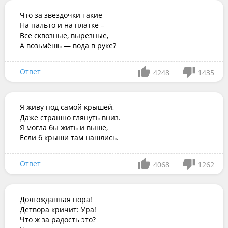
Что за звёздочки такие

На пальто и на платке –

Все сквозные, вырезные,

А возьмёшь — вода в руке?
Ответ
4248
1435
Я живу под самой крышей,

Даже страшно глянуть вниз.

Я могла бы жить и выше,

Если б крыши там нашлись.
Ответ
4068
1262
Долгожданная пора!

Детвора кричит: Ура!

Что ж за радость это?
