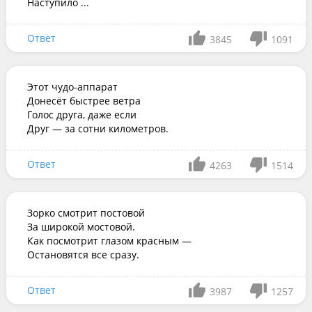
Наступило ...
Ответ
3845
1091
Этот чудо-аппарат

Донесёт быстрее ветра

Голос друга, даже если

Друг — за сотни километров.
Ответ
4263
1514
Зорко смотрит постовой

За широкой мостовой.

Как посмотрит глазом красным —

Остановятся все сразу.
Ответ
3987
1257