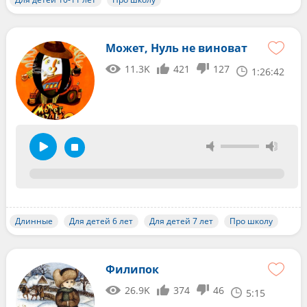
Может, Нуль не виноват
11.3K
421
127
1:26:42
Длинные
Для детей 6 лет
Для детей 7 лет
Про школу
Филипок
26.9K
374
46
5:15