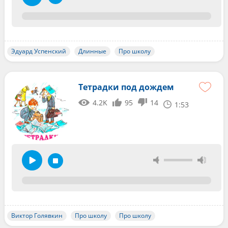
Эдуард Успенский
Длинные
Про школу
Тетрадки под дождем
4.2K
95
14
1:53
Виктор Голявкин
Про школу
Про школу