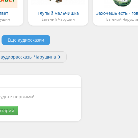
ивет
Глупый мальчишка
рушин
Евгений Чарушин
Евгений Чаруши
Еще аудиосказки
 аудиорассказы Чарушина
Будьте первыми!
нтарий