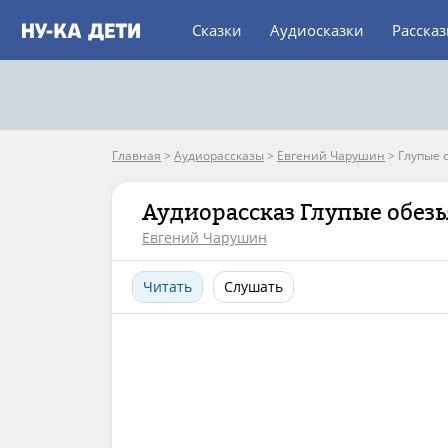
Сказки
Аудиосказки
Расска
Главная
>
Аудиорассказы
>
Евгений Чарушин
>
Глупые 
Аудиорассказ Глупые обез
Евгений Чарушин
Читать
Слушать