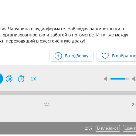
ния Чарушина в аудиоформате. Наблюдая за животными в
, организованностью и заботой о потомстве. И тут же между
т, переходящий в ожесточённую драку!
В подборку
В избранн
1x
2:
2:57
В плейлист
Скача