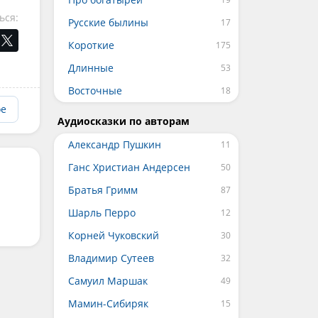
ься:
Русские былины
Короткие
Длинные
Восточные
ое
Аудиосказки по авторам
Александр Пушкин
Ганс Христиан Андерсен
Братья Гримм
Шарль Перро
Корней Чуковский
Владимир Сутеев
Самуил Маршак
Мамин-Сибиряк