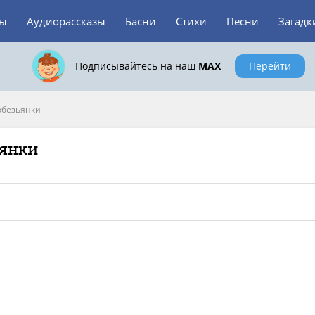
зы
Аудиорассказы
Басни
Стихи
Песни
Загадк
Подписывайтесь на наш
MAX
Перейти
обезьянки
ьянки