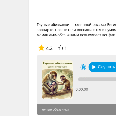
Глупые обезьянки — смешной рассказ Евге
зоопарке, посетители восхищаются их умом
мамашами-обезьянами вспыхивает конфлик
4.2
1
Слушать
0:00:00
Глупые обезьянки