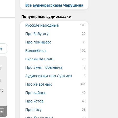
Все аудиорассказы Чарушина
Популярные аудиосказки
Русские народные
Про бабу-ягу
Про принцесс
ое
Волшебные
Сказки на ночь
Про Змея Горыныча
Аудиосказки про Лунтика
Про животных
57
Про зайцев
Про котов
Про лису
ть
Про богатырей