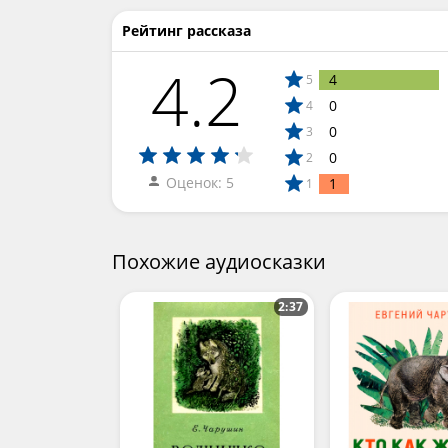
Рейтинг рассказа
4.2
4
5
0
4
0
3
0
2
Оценок: 5
1
1
Похожие аудиосказки
2:37