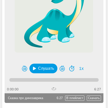
1x
Слушать
0:00:00
6:27
Сказка про динозаврика
6:27
В плейлист
Скачать