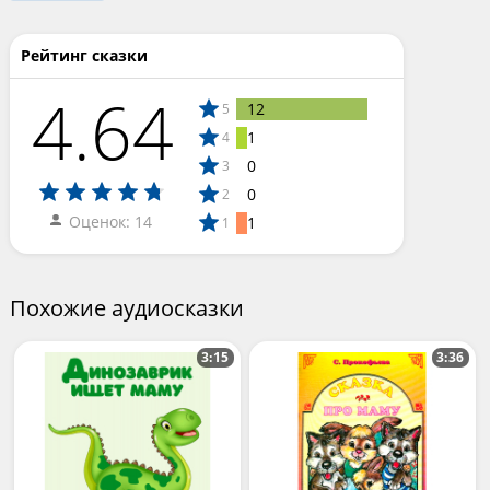
Рейтинг сказки
4.64
12
5
1
4
0
3
0
2
Оценок: 14
1
1
Похожие аудиосказки
3:15
3:36