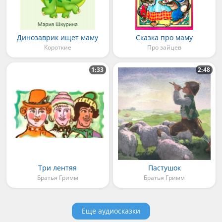
Динозаврик ищет маму
Сказка про маму
Короткие
Про зайцев
1:33
2:48
Три лентяя
Пастушок
Братья Гримм
Братья Гримм
Еще аудиосказки