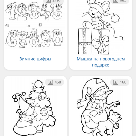
2197
685
Зимние цифры
Мышка на новогоднем
подарке
458
166