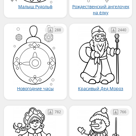
Малыш Рудольф
Рождественский ангелочек
на ёлку
288
2440
Новогодние часы
Красивый Дед Мороз
782
766