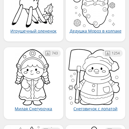
Игрушечный олененок
Дедушка Мороз в колпаке
743
1254
Милая Снегурочка
Снеговичок с лопатой