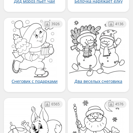
Дед мороз пьет чай
Белочка наряжает елку
3926
4136
Снеговик с подарками
Два веселых снеговика
6565
4576