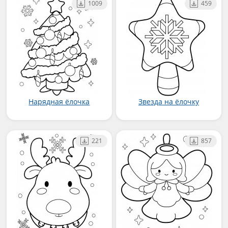
1009
459
Нарядная ёлочка
Звезда на ёлочку
221
857