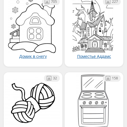
705
227
Домик в снегу
Поместье Аддамс
32
158