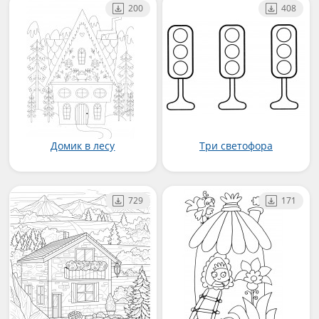
200
408
Домик в лесу
Три светофора
729
171