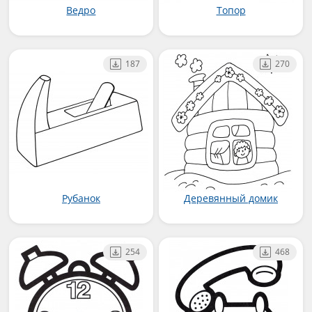
Ведро
Топор
187
270
Рубанок
Деревянный домик
254
468