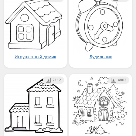
Игрушечный домик
Будильник
2112
4802