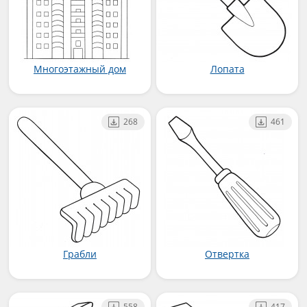
Многоэтажный дом
Лопата
268
461
Грабли
Отвертка
558
417