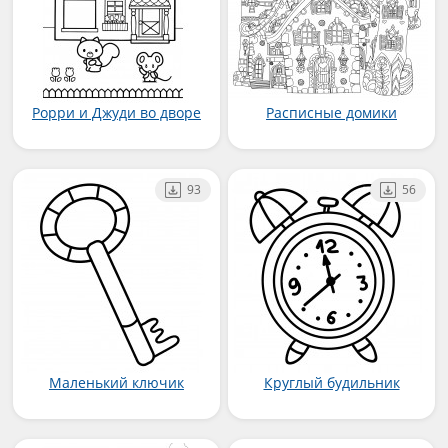
Рорри и Джуди во дворе
Расписные домики
93
56
Маленький ключик
Круглый будильник