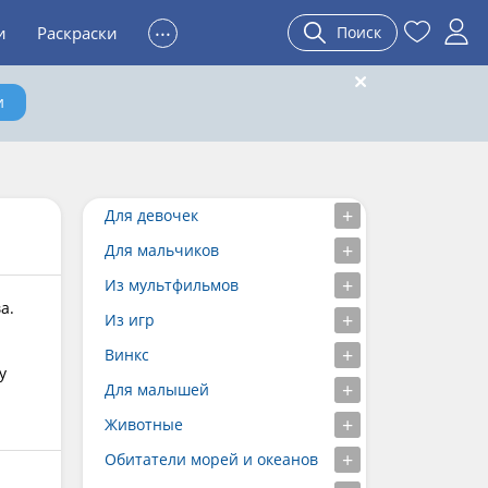
...
и
Раскраски
Поиск
и
Для девочек
Для мальчиков
Из мультфильмов
а.
Из игр
Винкс
у
Для малышей
Животные
Обитатели морей и океанов