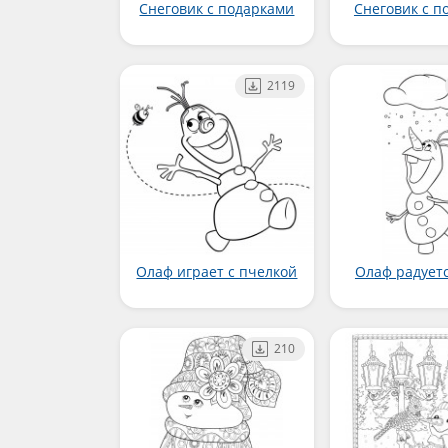
Снеговик с подарками
Снеговик с п
2119
Олаф играет с пчелкой
Олаф радуетс
210