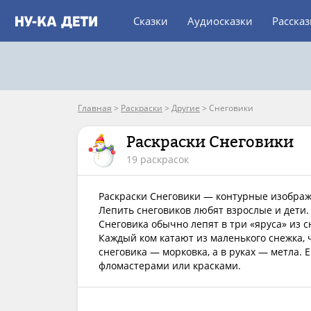
Сказки
Аудиосказки
Расска
Главная
>
Раскраски
>
Другие
>
Снеговики
Раскраски Снеговики
19 раскрасок
Раскраски Снеговики — контурные изображе
Лепить снеговиков любят взрослые и дети.
Снеговика обычно лепят в три «яруса» из с
Каждый ком катают из маленького снежка, 
снеговика — морковка, а в руках — метла. 
фломастерами или красками.