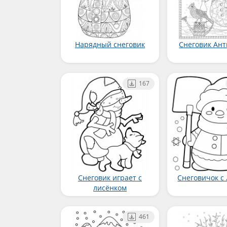
Нарядный снеговик
Снеговик Ант
167
Снеговик играет с
Снеговичок с
лисёнком
461