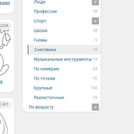
Люди
рками
Профессии
Спорт
2298
Школа
Гномы
Снеговики
Музыкальные инструменты
По номерам
По точкам
ик
Крупные
Реалистичные
401
По возрасту