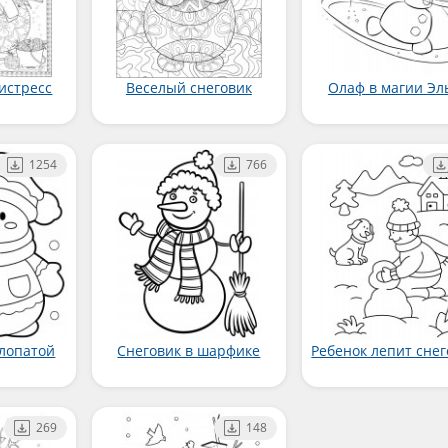
истресс
Веселый снеговик
Олаф в магии Эл
1254
766
 лопатой
Снеговик в шарфике
Ребенок лепит сне
269
148