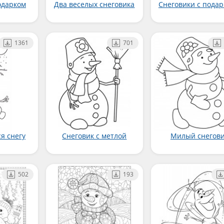
одарком
Два веселых снеговика
Снеговики с пода
1361
701
я снегу
Снеговик с метлой
Милый снегов
502
193