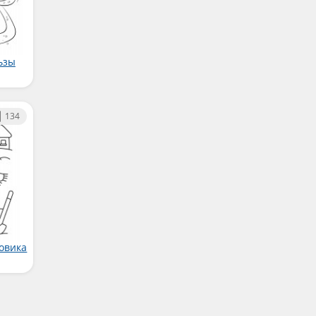
ьзы
134
говика