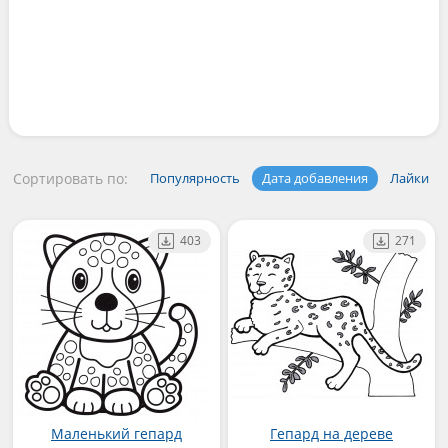
Сортировать по:
Популярность
Дата добавления
Лайки
403
271
Маленький гепард
Гепард на дереве