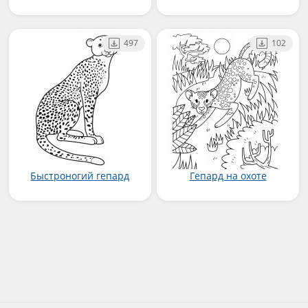
497
102
Быстроногий гепард
Гепард на охоте