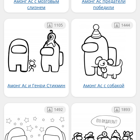
Амонг Ас с мозговым
Амонг Ас предатели
слизнем
победили
1105
1444
Амонг Ас и Генри Стикмин
Амонг Ас с собакой
1492
1893