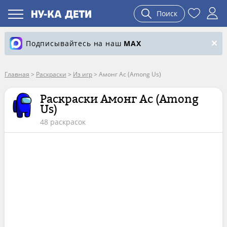
Поиск
Подписывайтесь на наш
MAX
Главная
>
Раскраски
>
Из игр
>
Амонг Ас (Among Us)
Раскраски Амонг Ас (Among
Us)
48 раскрасок