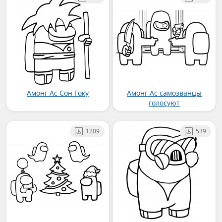
Амонг Ас Сон Гоку
Амонг Ас самозванцы
голосуют
1209
539