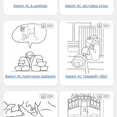
Амонг Ас в шляпах
Амонг Ас заставка игры
243
161
Амонг Ас получили задание
Амонг Ас тиммейт убит
228
181