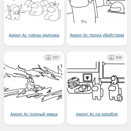
Амонг Ас члены экипажа
Амонг Ас перед убийством
307
408
Амонг Ас полный жмых
Амонг Ас на корабле