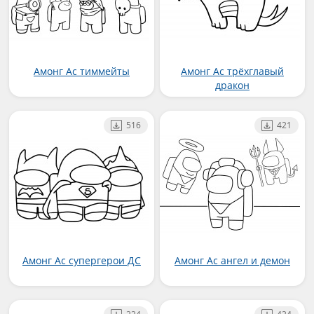
Амонг Ас тиммейты
Амонг Ас трёхглавый
дракон
516
421
Амонг Ас супергерои ДС
Амонг Ас ангел и демон