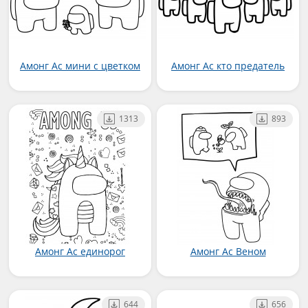
Амонг Ас мини с цветком
Амонг Ас кто предатель
1313
893
Амонг Ас единорог
Амонг Ас Веном
644
656