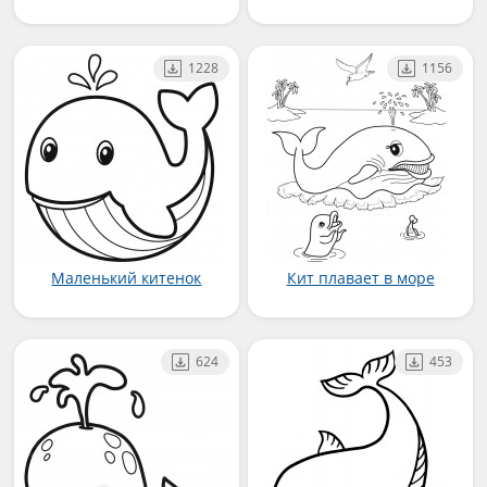
1228
1156
Маленький китенок
Кит плавает в море
624
453