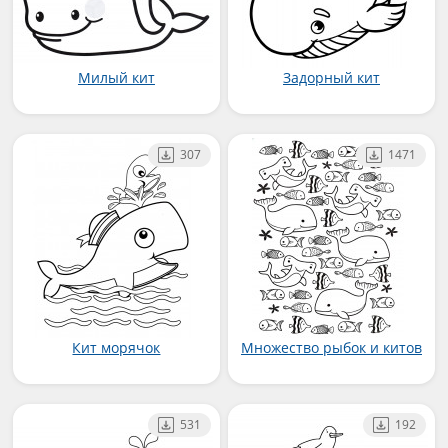
Милый кит
Задорный кит
307
1471
Кит морячок
Множество рыбок и китов
531
192