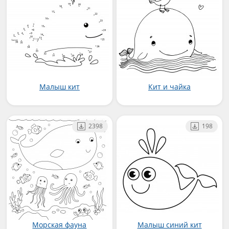
Малыш кит
Кит и чайка
2398
198
Морская фауна
Малыш синий кит