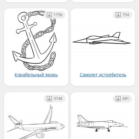
1756
754
Корабельный якорь
Самолет истребитель
3748
681