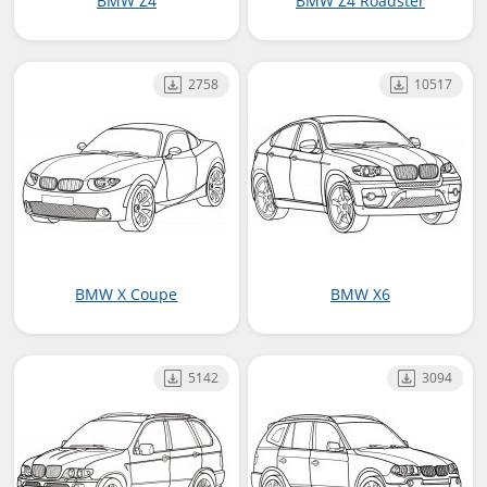
BMW Z4
BMW Z4 Roadster
2758
10517
BMW X Coupe
BMW X6
5142
3094