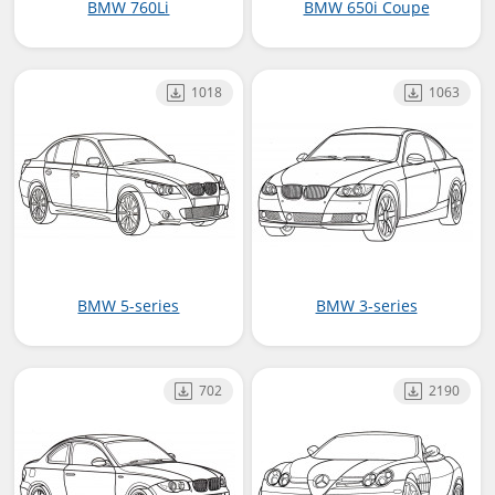
BMW 760Li
BMW 650i Coupe
1018
1063
BMW 5-series
BMW 3-series
702
2190