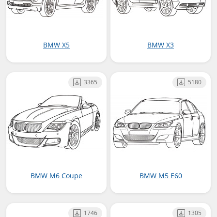
BMW X5
BMW X3
3365
5180
BMW M6 Coupe
BMW M5 E60
1746
1305