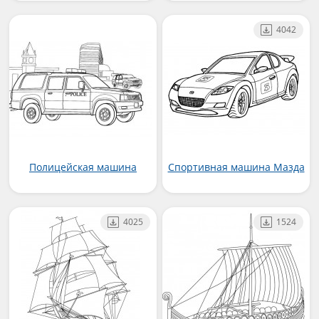
4042
Полицейская машина
Спортивная машина Мазда
4025
1524