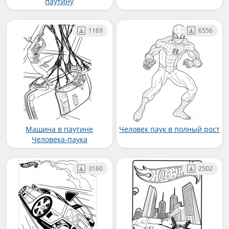
паутину
1169
6556
Машина в паутине
Человек паук в полный рост
Человека-паука
3160
2502