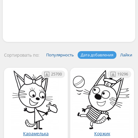
Сортировать по:
Популярность
Дата добавления
Лайки
25700
19296
Карамелька
Коржик