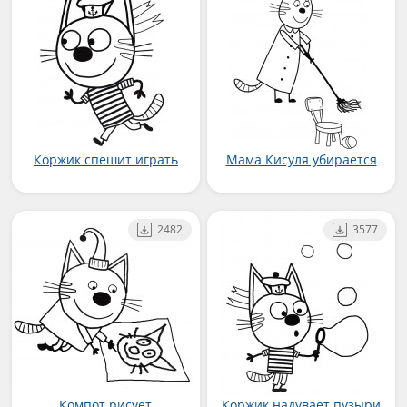
Коржик спешит играть
Мама Кисуля убирается
2482
3577
Компот рисует
Коржик надувает пузыри