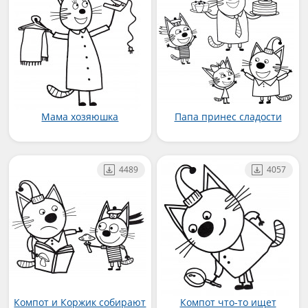
Мама хозяюшка
Папа принес сладости
4489
4057
Компот и Коржик собирают
Компот что-то ищет