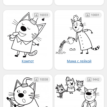
16033
10001
Компот
Мама с лейкой
10038
9442