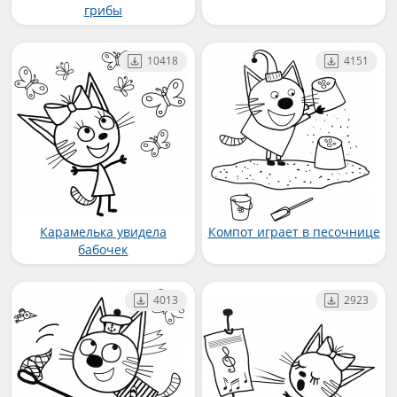
грибы
10418
4151
Карамелька увидела
Компот играет в песочнице
бабочек
4013
2923