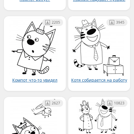
2205
3945
Компот что-то увидел
Котя собирается на работу
2627
10823