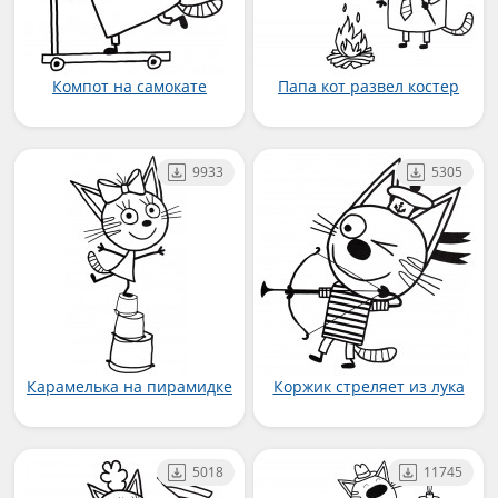
Компот на самокате
Папа кот развел костер
9933
5305
Карамелька на пирамидке
Коржик стреляет из лука
5018
11745