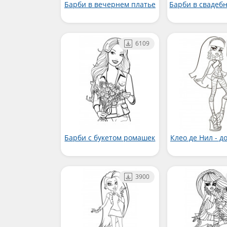
Барби в вечернем платье
Барби в свадеб
6109
Барби с букетом ромашек
Клео де Нил - 
3900