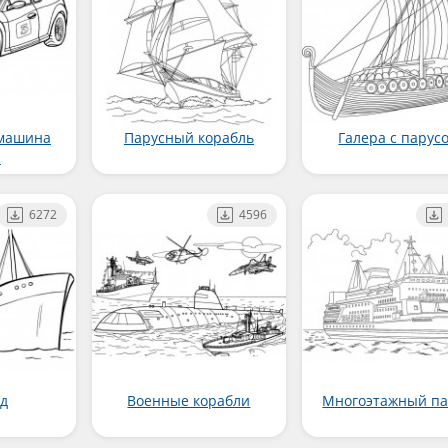
 машина
Парусный корабль
Галера с парус
а
6272
4596
д
Военные корабли
Многоэтажный п