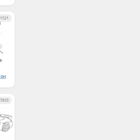
1521
тон
7835