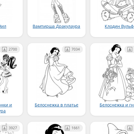
Нил
Вампирша Дракулаура
Клодин Вульф
2700
7034
энки и
Белоснежка в платье
Белоснежка и г
ура
3927
1661