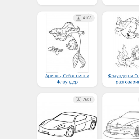
4108
Ариэль, Себастьян и
Флаундер и С
Флаундер
разговари
7601