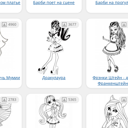
ном платье
Барби поет на сцене
Барби на прогу
4960
3677
дочь Мумии
Дракулаура
Фрэнки Штейн - 
Франкенштейн
2783
5365