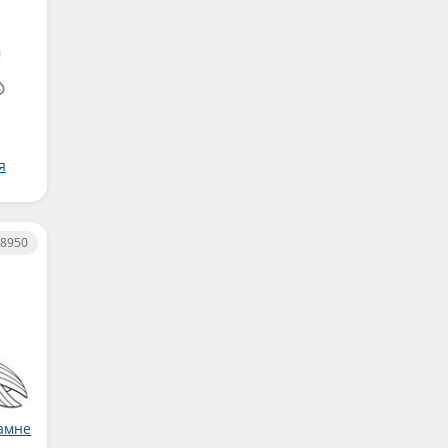
я
8950
камне