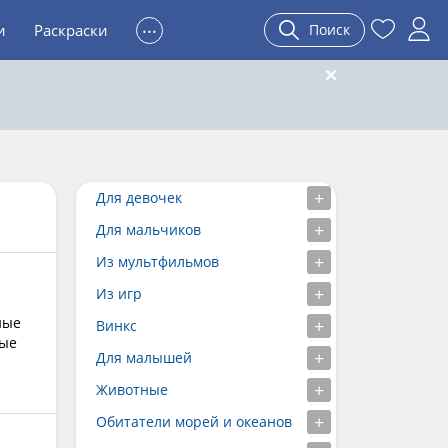
...
и
Раскраски
Поиск
Для девочек
Для мальчиков
Из мультфильмов
Из игр
ные
Винкс
ные
Для малышей
Животные
Обитатели морей и океанов