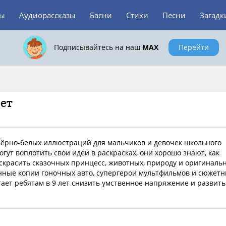
зы
Аудиорассказы
Басни
Стихи
Песни
Загадк
Подписывайтесь на наш
MAX
Перейти
лет
я чёрно-белых иллюстраций для мальчиков и девочек школьного
огут воплотить свои идеи в раскрасках, они хорошо знают, как
аскрасить сказочных принцесс, животных, природу и оригиналь
ные копии гоночных авто, супергерои мультфильмов и сюжет
ает ребятам в 9 лет снизить умственное напряжение и развить