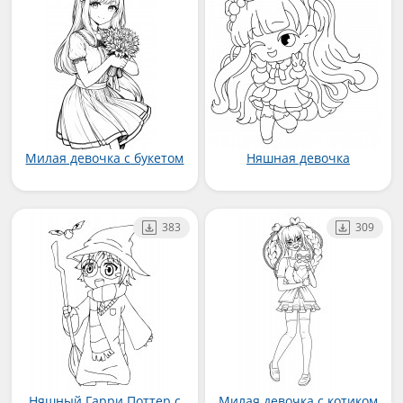
Милая девочка с букетом
Няшная девочка
383
309
Няшный Гарри Поттер с
Милая девочка с котиком