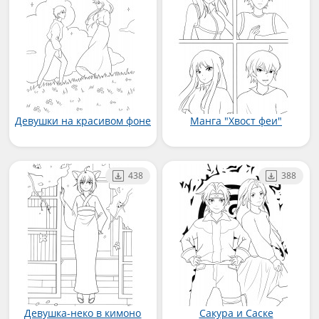
Девушки на красивом фоне
Манга "Хвост феи"
438
388
Девушка-неко в кимоно
Сакура и Саске