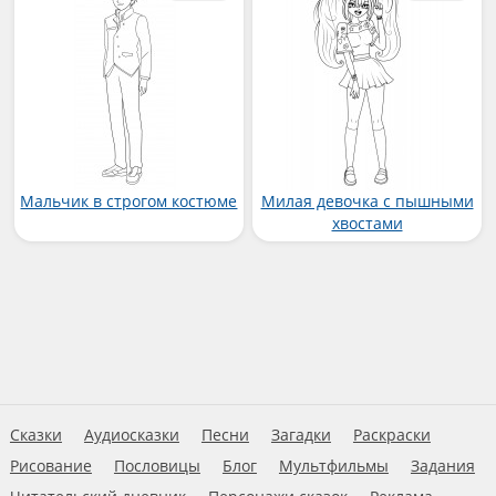
Мальчик в строгом костюме
Милая девочка с пышными
хвостами
Сказки
Аудиосказки
Песни
Загадки
Раскраски
Рисование
Пословицы
Блог
Мультфильмы
Задания