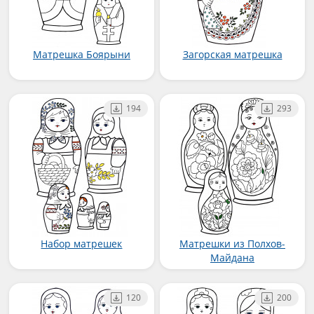
Матрешка Боярыни
Загорская матрешка
194
293
Набор матрешек
Матрешки из Полхов-
Майдана
120
200