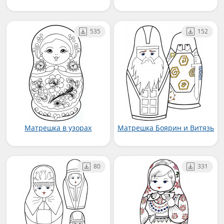
535
152
Матрешка в узорах
Матрешка Боярин и Витязь
80
331