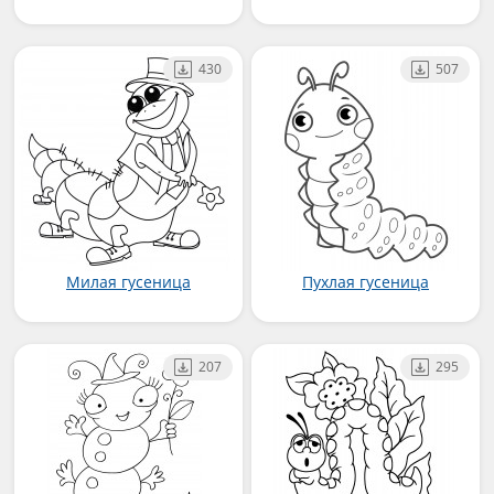
430
507
Милая гусеница
Пухлая гусеница
207
295