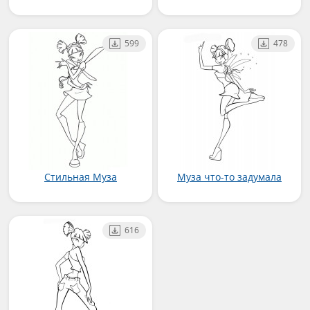
599
478
Стильная Муза
Муза что-то задумала
616