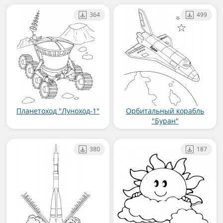
364
499
Планетоход "Луноход-1"
Орбитальный корабль
"Буран"
380
187