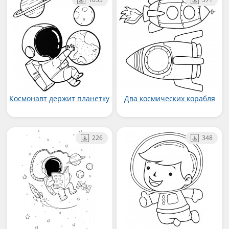
Космонавт держит планетку
Два космических корабля
226
348