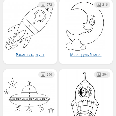
672
216
Ракета стартует
Месяц улыбается
296
304