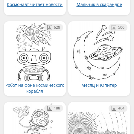
Космонавт читает новости
Мальчик в скафандре
628
500
Робот на фоне космического
Месяц и Юпитер
корабля
188
464