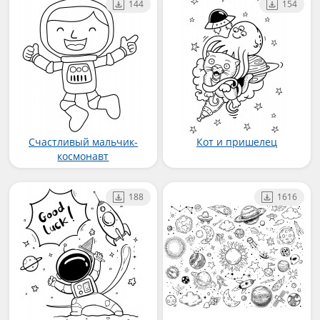
144
154
Счастливый мальчик-
Кот и пришелец
космонавт
188
1616