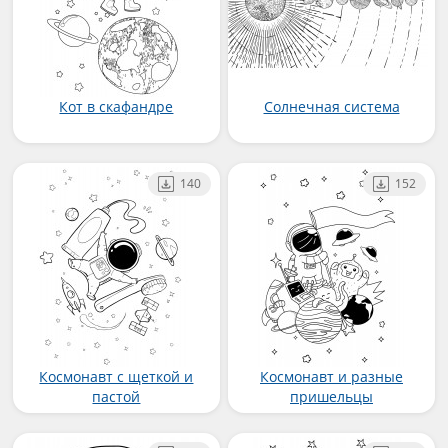
Кот в скафандре
Солнечная система
140
152
Космонавт с щеткой и
Космонавт и разные
пастой
пришельцы