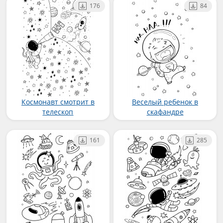
176
84
Космонавт смотрит в
Веселый ребенок в
телескоп
скафандре
161
285