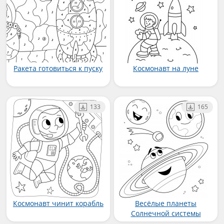
Ракета готовиться к пуску
Космонавт на луне
133
165
Космонавт чинит корабль
Весёлые планеты
Солнечной системы