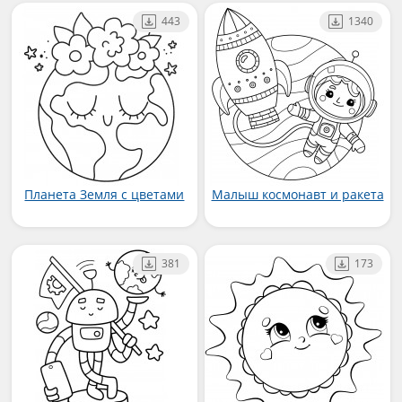
443
1340
Планета Земля с цветами
Малыш космонавт и ракета
381
173