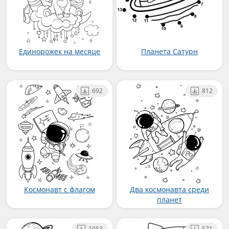
Единорожек на месяце
Планета Сатурн
692
812
Космонавт с флагом
Два космонавта среди
планет
1053
571