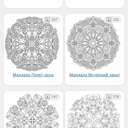
207
230
Мандала Полет орла
Мандала Вечерний закат
141
178