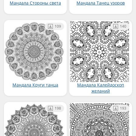
Мандала Стороны света
Мандала Танец узоров
109
140
Мандала Круги танца
Мандала Калейдоскоп
желаний
198
193