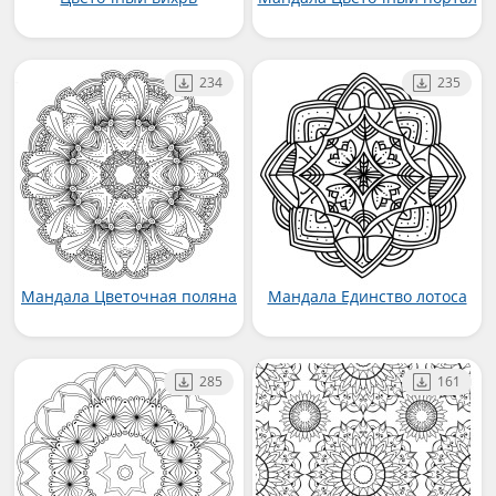
234
235
Мандала Цветочная поляна
Мандала Единство лотоса
285
161