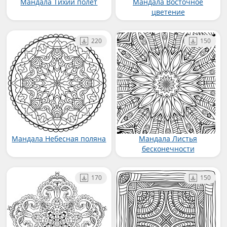
Мандала Тихий полёт
Мандала Восточное
цветение
220
150
Мандала Небесная поляна
Мандала Листья
бесконечности
170
150