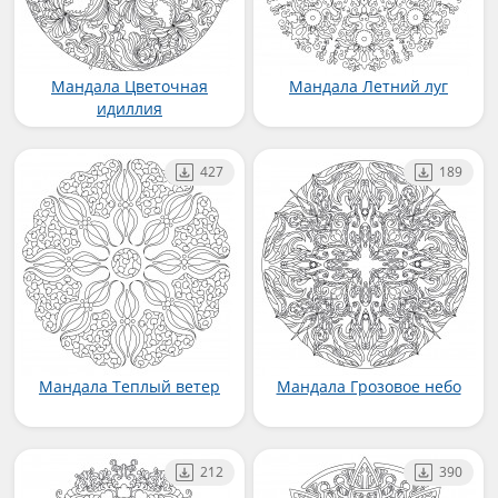
Мандала Цветочная
Мандала Летний луг
идиллия
427
189
Мандала Теплый ветер
Мандала Грозовое небо
212
390