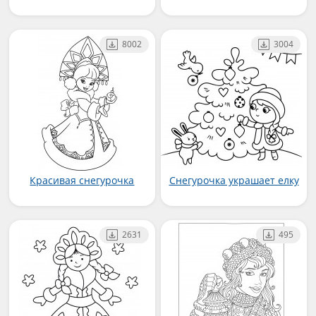
8002
3004
Красивая снегурочка
Снегурочка украшает елку
2631
495