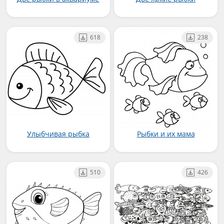
618
238
Улыбчивая рыбка
Рыбки и их мама
510
426