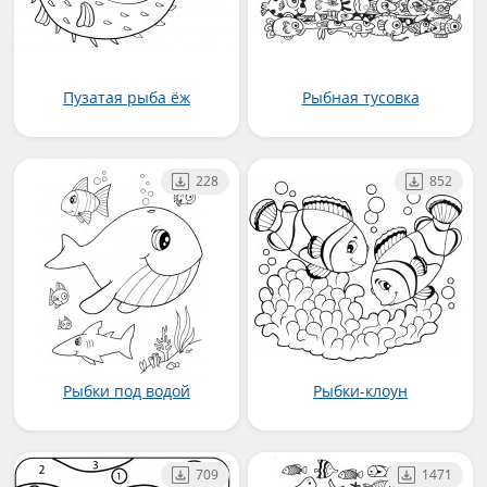
Пузатая рыба ёж
Рыбная тусовка
228
852
Рыбки под водой
Рыбки-клоун
709
1471