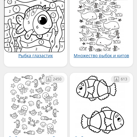
Рыбка глазастик
Множество рыбок и китов
2450
613