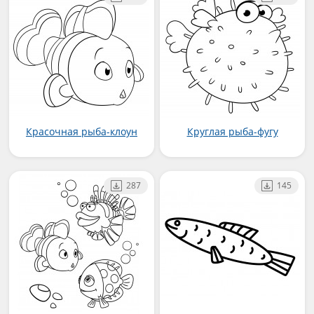
Красочная рыба-клоун
Круглая рыба-фугу
287
145