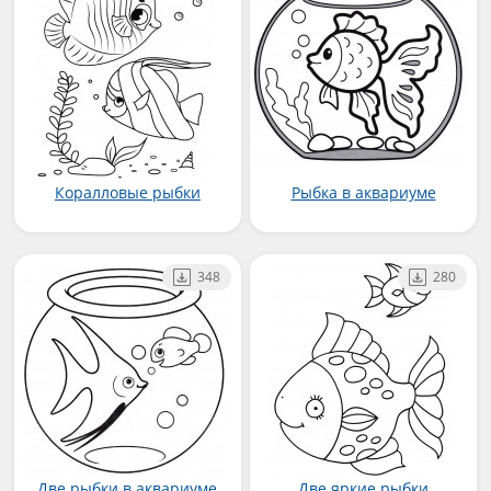
Коралловые рыбки
Рыбка в аквариуме
348
280
Две рыбки в аквариуме
Две яркие рыбки