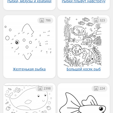
Рыбки, медузы и крабики
Рыбки плывут навстречу
786
323
Желтенькая рыбка
Большой косяк рыб
2398
224