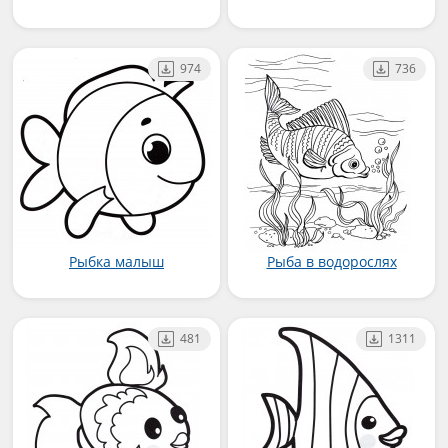
974
736
Рыбка малыш
Рыба в водорослях
481
1311