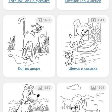
Котенок Гав на лужайке
Котенок Гав и щенок
1682
3043
Кот во дворе
Щенок и сосиска
1369
1394