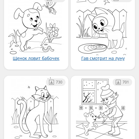
Щенок ловит бабочек
Гав смотрит на луну
730
701