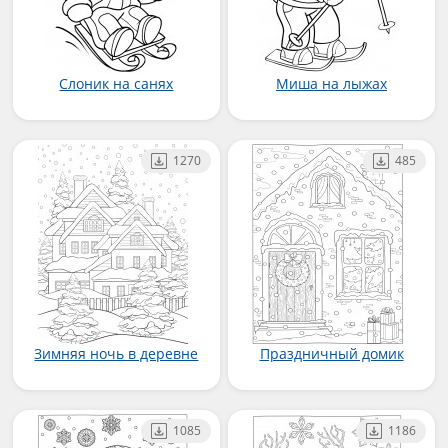
Слоник на санях
Миша на лыжах
1270
485
Зимняя ночь в деревне
Праздничный домик
1085
1186