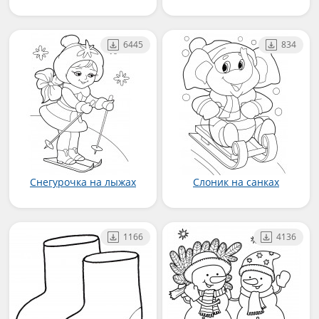
6445
834
Снегурочка на лыжах
Слоник на санках
1166
4136