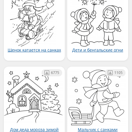
Щенок катается на санках
Дети и бенгальские огни
6775
1105
Дом деда мороза зимой
Мальчик с санками