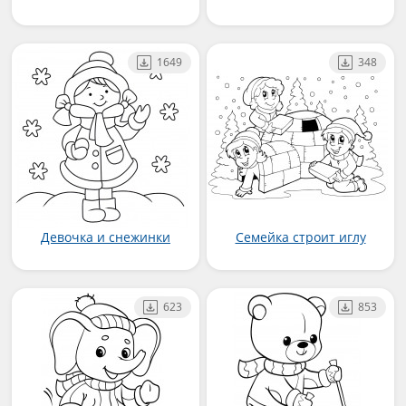
1649
348
Девочка и снежинки
Семейка строит иглу
623
853