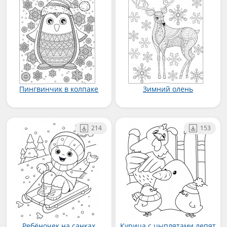
Пингвинчик в колпаке
Зимний олень
214
153
Ребёночек на санках
Курица с цыплятами лепят