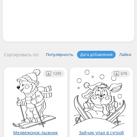
Сортировать по:
Популярность
Дата добавления
Лайки
1295
670
Медвежонок-лыжник
Зайчик упал в сугроб