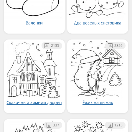
Валенки
Два веселых снеговика
2135
2326
Сказочный зимний дворец
Ёжик на лыжах
337
1213