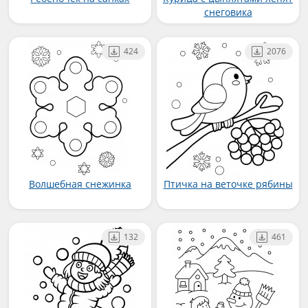
снеговика
424
2076
Волшебная снежинка
Птичка на веточке рябины
132
461