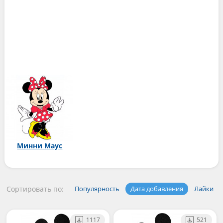
Минни Маус
Сортировать по:
Популярность
Дата добавления
Лайки
1117
521