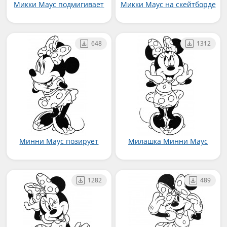
Микки Маус подмигивает
Микки Маус на скейтборде
648
1312
Минни Маус позирует
Милашка Минни Маус
1282
489