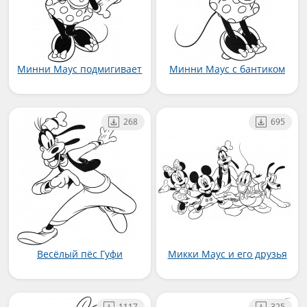
Минни Маус подмигивает
Минни Маус с бантиком
268
695
Весёлый пёс Гуфи
Микки Маус и его друзья
1117
325