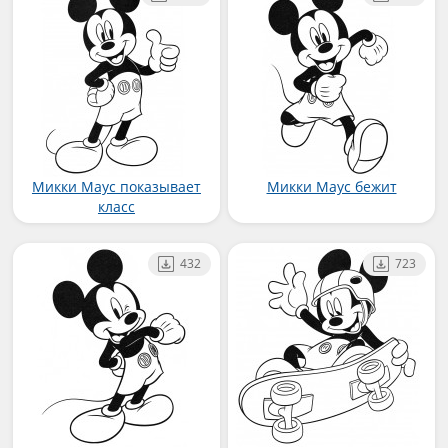
Микки Маус показывает
Микки Маус бежит
класс
432
723