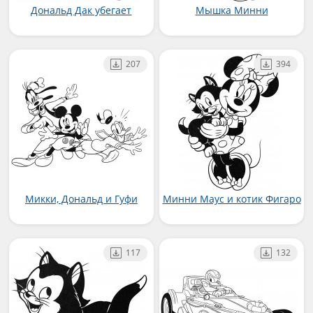
Дональд Дак убегает
Мышка Минни
207
394
Микки, Дональд и Гуфи
Минни Маус и котик Фигаро
117
132