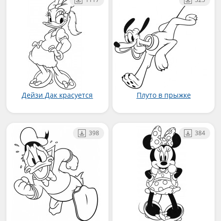
Дейзи Дак красуется
Плуто в прыжке
398
384