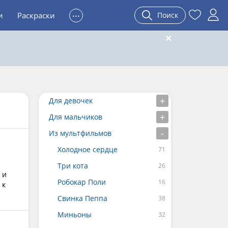
...
и
Раскраски
Поиск
Для девочек
Для мальчиков
Из мультфильмов
Холодное сердце
.
Три кота
 и
Робокар Поли
 к
Свинка Пеппа
Миньоны