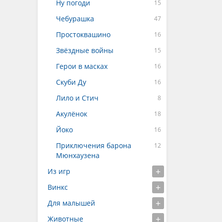
Ну погоди
Чебурашка
Простоквашино
Звёздные войны
Герои в масках
Скуби Ду
Лило и Стич
Акулёнок
Йоко
Приключения барона
Мюнхаузена
Из игр
Винкс
Для малышей
Животные