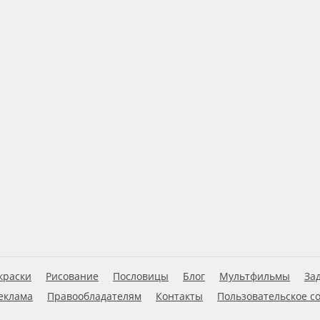
краски
Рисование
Пословицы
Блог
Мультфильмы
За
еклама
Правообладателям
Контакты
Пользовательское с