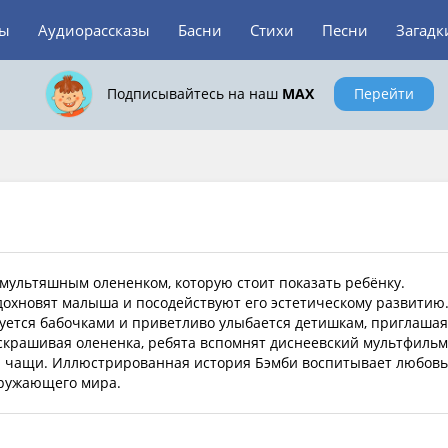
зы
Аудиорассказы
Басни
Стихи
Песни
Загадк
Подписывайтесь на наш
MAX
Перейти
мультяшным олененком, которую стоит показать ребёнку.
охновят малыша и посодействуют его эстетическому развитию
уется бабочками и приветливо улыбается детишкам, приглашая
крашивая олененка, ребята вспомнят диснеевский мультфильм
й чащи. Иллюстрированная история Бэмби воспитывает любовь
кружающего мира.