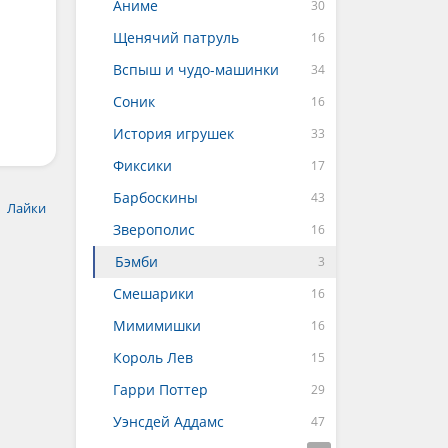
Аниме
Щенячий патруль
Вспыш и чудо-машинки
Соник
История игрушек
Фиксики
Барбоскины
Лайки
Зверополис
Бэмби
Смешарики
Мимимишки
Король Лев
Гарри Поттер
Уэнсдей Аддамс