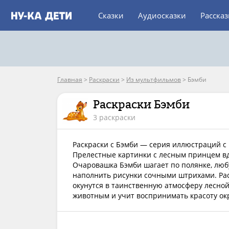
Сказки
Аудиосказки
Расска
Главная
>
Раскраски
>
Из мультфильмов
>
Бэмби
Раскраски Бэмби
3 раскраски
Раскраски с Бэмби — серия иллюстраций с 
Прелестные картинки с лесным принцем вд
Очаровашка Бэмби шагает по полянке, люб
наполнить рисунки сочными штрихами. Рас
окунутся в таинственную атмосферу лесно
животным и учит воспринимать красоту о