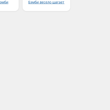
Бэмби
Бэмби весело шагает