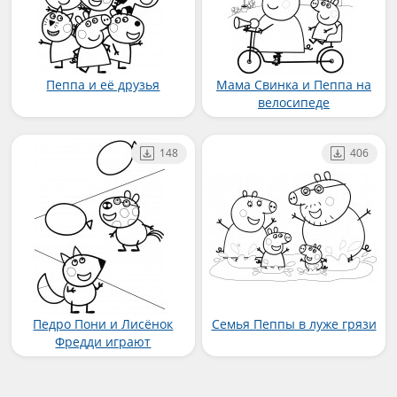
Пеппа и её друзья
Мама Свинка и Пеппа на
велосипеде
148
406
Педро Пони и Лисёнок
Семья Пеппы в луже грязи
Фредди играют