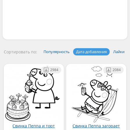
Сортировать по:
Популярность
Дата добавления
Лайки
2984
2084
Свинка Пеппа и торт
Свинка Пеппа загорает