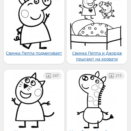
Свинка Пеппа подмигивает
Свинка Пеппа и Джордж
прыгают на кровати
247
215