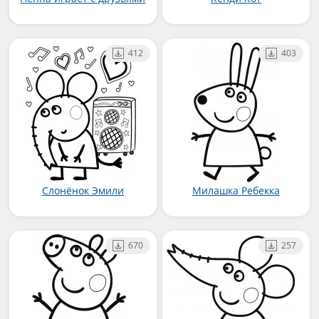
412
403
Слонёнок Эмили
Милашка Ребекка
670
257