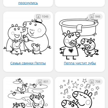
проснулись
1046
946
Семья свинки Пеппы
Пеппа чистит зубы
801
708