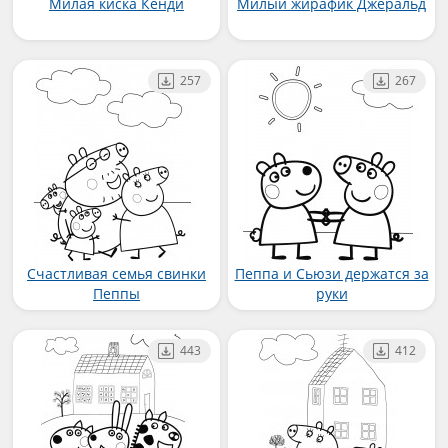
Милая киска Кенди
Милый жирафик Джеральд
257
267
Счастливая семья свинки
Пеппа и Сьюзи держатся за
Пеппы
руки
443
412