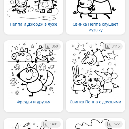
Пеппа и Джордж в луже
Свинка Пеппа слушает
музыку
360
3415
Фредди и друзья
Свинка Пеппа с друзьями
1401
622