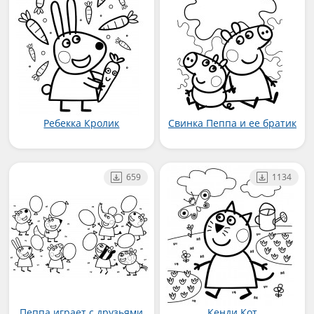
Ребекка Кролик
Свинка Пеппа и ее братик
659
1134
Пеппа играет с друзьями
Кенди Кот