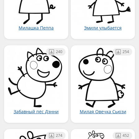
Милашка Пеппа
Эмили улыбается
240
254
Забавный пёс Дэнни
Милая Овечка Сьюзи
274
452