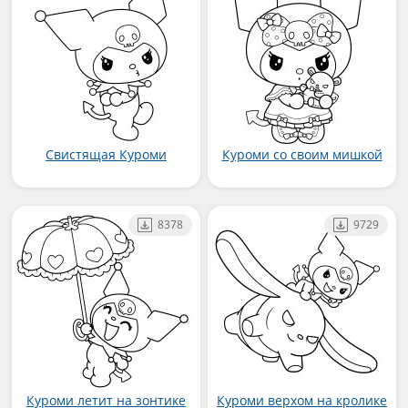
Свистящая Куроми
Куроми со своим мишкой
8378
9729
Куроми летит на зонтике
Куроми верхом на кролике