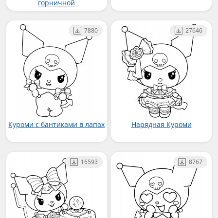
горничной
7880
27646
Куроми с бантиками в лапах
Нарядная Куроми
16593
8767