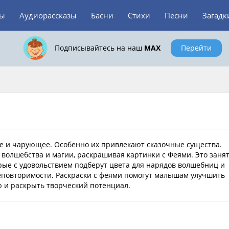
зы
Аудиорассказы
Басни
Стихи
Песни
Загадк
Подписывайтесь на наш
MAX
Перейти
ое и чарующее. Особенно их привлекают сказочные существа.
 волшебства и магии, раскрашивая картинки с Феями. Это заня
рые с удовольствием подберут цвета для нарядов волшебниц и
еповторимости. Раскраски с феями помогут малышам улучшить
ю и раскрыть творческий потенциал.