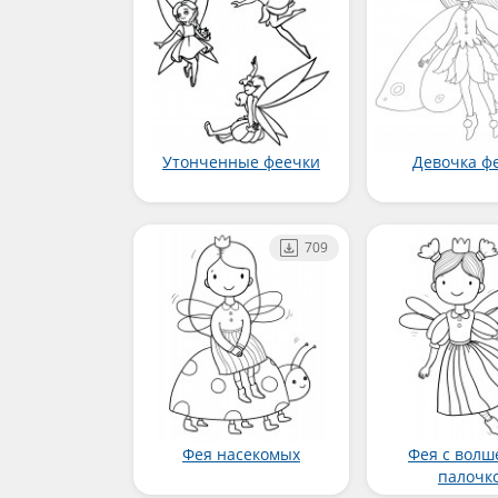
Утонченные феечки
Девочка ф
709
Фея насекомых
Фея с волш
палочк