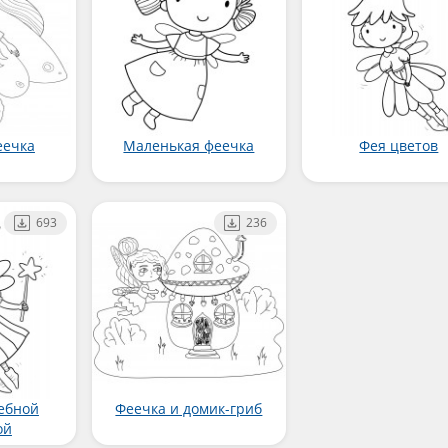
еечка
Маленькая феечка
Фея цветов
693
236
ебной
Феечка и домик-гриб
ой