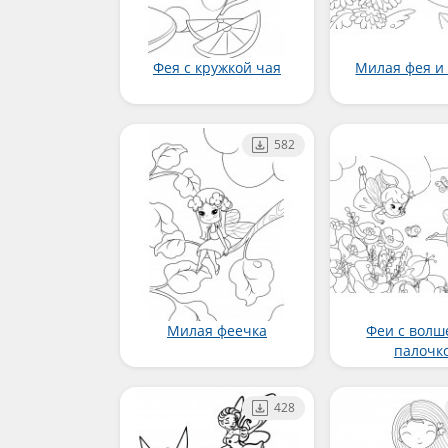
Фея с кружкой чая
Милая фея и
582
Милая феечка
Феи с волш
палочк
428