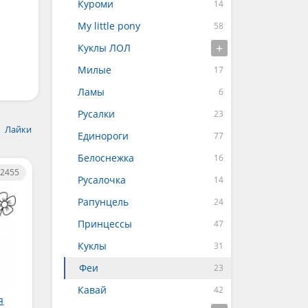
Куроми
My little pony
Куклы ЛОЛ
Милые
Ламы
Русалки
Лайки
Единороги
Белоснежка
2455
Русалочка
Рапунцель
Принцессы
Куклы
Феи
Кавай
я