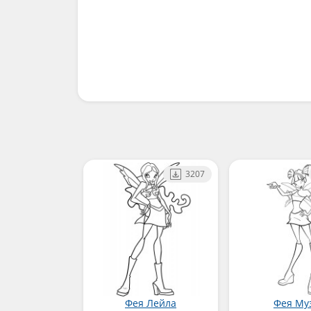
3207
Фея Лейла
Фея Му