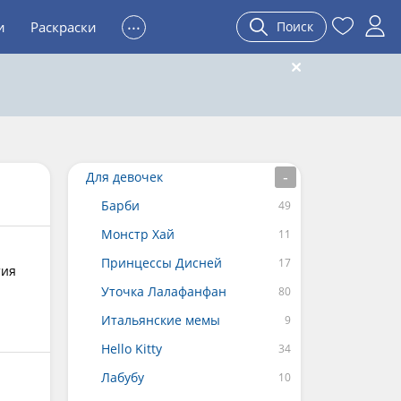
...
и
Раскраски
Поиск
Для девочек
Барби
Монстр Хай
Принцессы Дисней
тия
Уточка Лалафанфан
Итальянские мемы
Hello Kitty
Лабубу