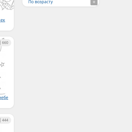
По возрасту
чек
660
небе
444