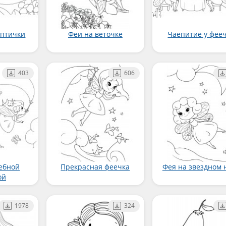
 птички
Феи на веточке
Чаепитие у фее
403
606
ебной
Прекрасная феечка
Фея на звездном 
ой
1978
324