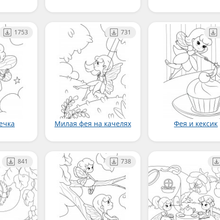
1753
731
ечка
Милая фея на качелях
Фея и кексик
841
738