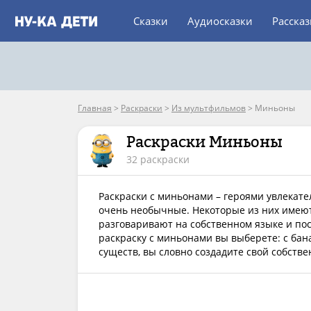
Сказки
Аудиосказки
Расска
Главная
>
Раскраски
>
Из мультфильмов
>
Миньоны
Раскраски Миньоны
32 раскраски
Раскраски с миньонами – героями увлекате
очень необычные. Некоторые из них имеют
разговаривают на собственном языке и по
раскраску с миньонами вы выберете: с бана
существ, вы словно создадите свой собст