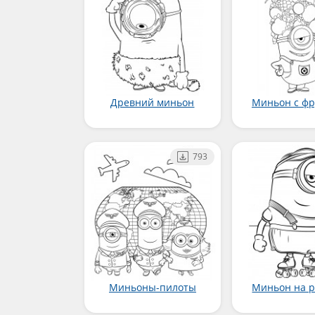
Древний миньон
Миньон с фр
793
Миньоны-пилоты
Миньон на р