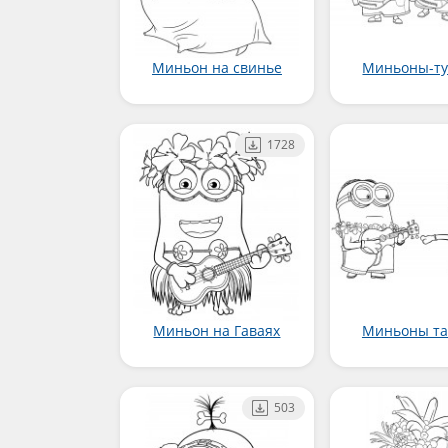
Миньон на свинье
Миньоны-т
1728
Миньон на Гаваях
Миньоны т
503