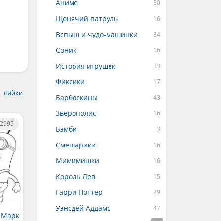
Аниме
Щенячий патруль
Вспыш и чудо-машинки
Соник
История игрушек
Фиксики
Лайки
Барбоскины
Зверополис
2995
Бэмби
Смешарики
Мимимишки
Король Лев
Гарри Поттер
Уэнсдей Аддамс
 Марк