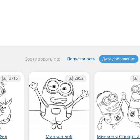
Сортировать по:
Популярность
Дата добавления
3716
2952
Фил
Миньон Боб
Миньоны Стюарт и