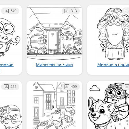
540
313
миньон
Миньоны летчики
Миньон в пари
я
522
459