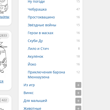
Ну погоди
Чебурашка
ньоны
Простоквашино
Звёздные войны
Герои в масках
2833
Скуби Ду
Лило и Стич
Акулёнок
Йоко
Приключения барона
Мюнхаузена
ся
Из игр
Винкс
422
Для малышей
Животные