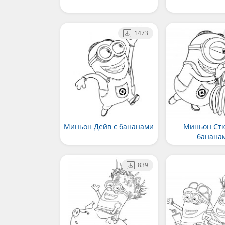
1473
Миньон Дейв с бананами
Миньон Стю
банана
839