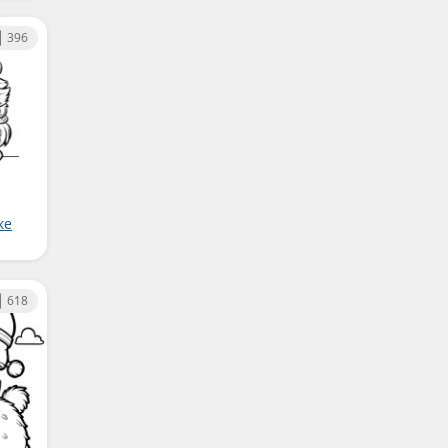
396
ке
618