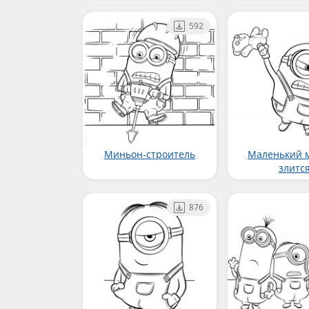
592
Миньон-строитель
Маленький 
злитс
876