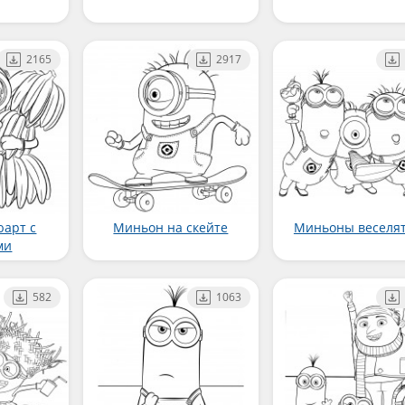
2165
2917
арт с
Миньон на скейте
Миньоны веселя
ми
582
1063