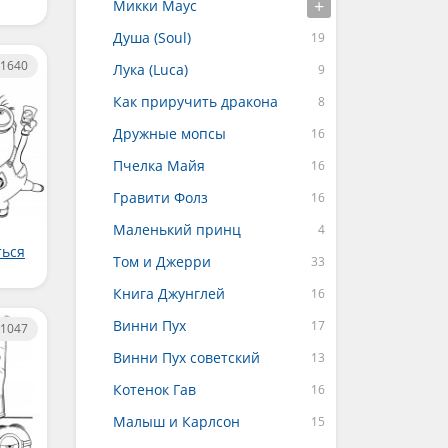
Микки Маус
Душа (Soul)
1640
Лука (Luca)
Как приручить дракона
Дружные мопсы
Пчелка Майя
Гравити Фолз
Маленький принц
ться
Том и Джерри
Книга Джунглей
Винни Пух
1047
Винни Пух советский
Котенок Гав
Малыш и Карлсон