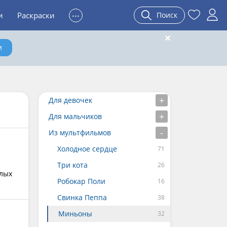
...
и
Раскраски
Поиск
и
Для девочек
Для мальчиков
Из мультфильмов
Холодное сердце
Три кота
елых
Робокар Поли
Свинка Пеппа
Миньоны