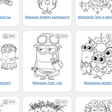
уристы
Миньон Кевин задумался
Молодой Грю и ми
699
914
анцуют
Миньон пьет сок
Миньоны молят
910
521