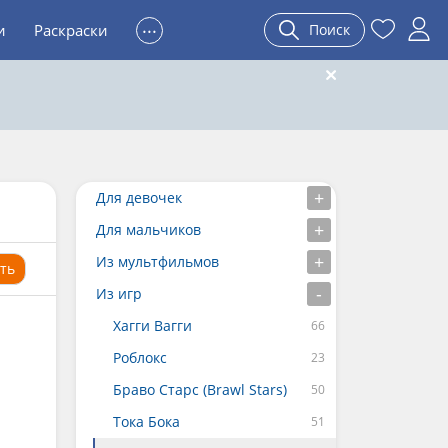
...
и
Раскраски
Поиск
Для девочек
Для мальчиков
Из мультфильмов
ть
Из игр
Хагги Вагги
Роблокс
Браво Старс (Brawl Stars)
Тока Бока