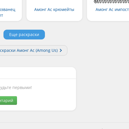
озванец
Амонг Ас крюмейты
Амонг Ас импос
ет
Еще раскраски
скраски Амонг Ас (Among Us)
Будьте первыми!
нтарий