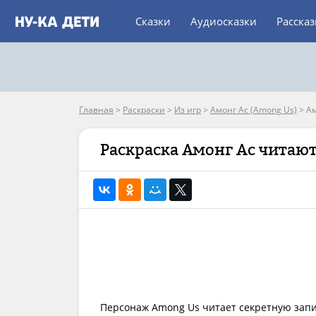
Сказки
Аудиосказки
Расска
Главная
>
Раскраски
>
Из игр
>
Амонг Ас (Among Us)
>
Ам
Раскраска Амонг Ас читают
Персонаж Among Us читает секретную запи