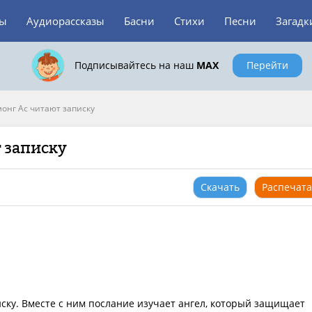
зы
Аудиорассказы
Басни
Стихи
Песни
Загадк
Подписывайтесь на наш
MAX
Перейти
онг Ас читают записку
 записку
Скачать
Распечата
ску. Вместе с ним послание изучает ангел, который защищает