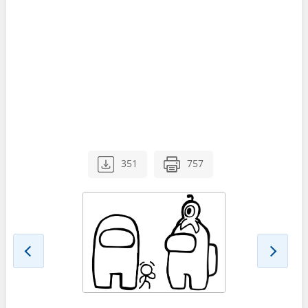
351
757