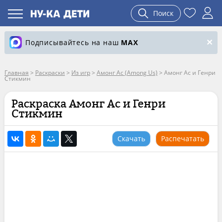
Поиск
Подписывайтесь на наш
MAX
Главная
>
Раскраски
>
Из игр
>
Амонг Ас (Among Us)
>
Амонг Ас и Генри
Стикмин
Раскраска Амонг Ас и Генри
Стикмин
Скачать
Распечатать