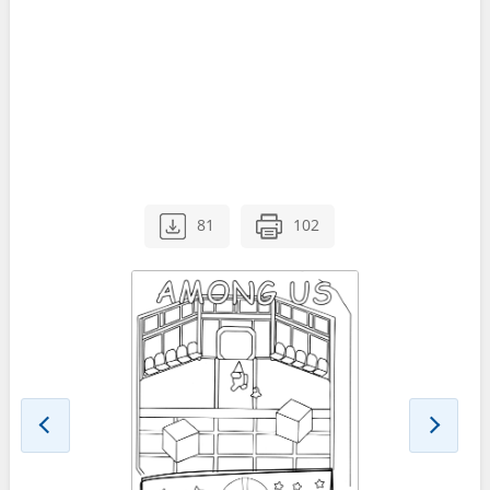
81
102