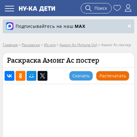
Поиск
Подписывайтесь на наш
MAX
Главная
>
Раскраски
>
Из игр
>
Амонг Ас (Among Us)
>
Амонг Ас постер
Раскраска Амонг Ас постер
Скачать
Распечатать