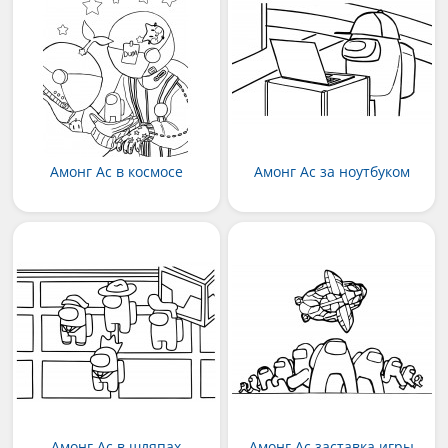
Амонг Ас в космосе
Амонг Ас за ноутбуком
Амонг Ас в шляпах
Амонг Ас заставка игры