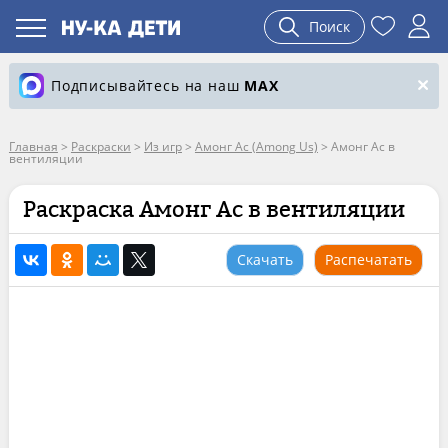
Поиск
Подписывайтесь на наш
MAX
Главная
>
Раскраски
>
Из игр
>
Амонг Ас (Among Us)
>
Амонг Ас в
вентиляции
Раскраска Амонг Ас в вентиляции
Скачать
Распечатать