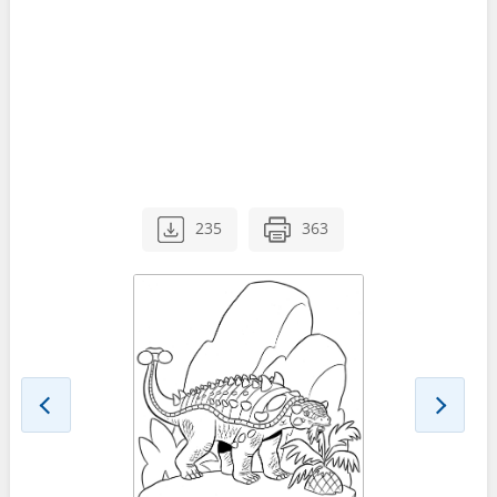
235
363