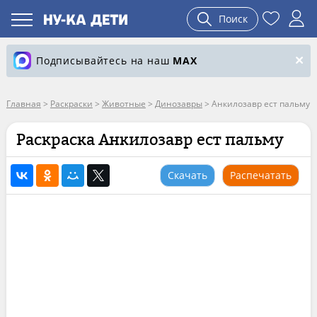
Поиск
Подписывайтесь на наш
MAX
Главная
>
Раскраски
>
Животные
>
Динозавры
>
Анкилозавр ест пальму
Раскраска Анкилозавр ест пальму
Скачать
Распечатать