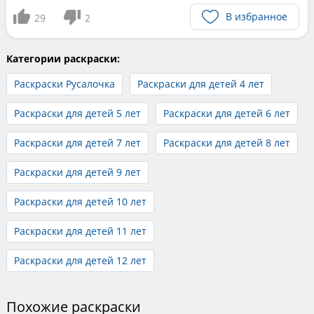
В избранное
29
2
Категории раскраски:
Раскраски Русалочка
Раскраски для детей 4 лет
Раскраски для детей 5 лет
Раскраски для детей 6 лет
Раскраски для детей 7 лет
Раскраски для детей 8 лет
Раскраски для детей 9 лет
Раскраски для детей 10 лет
Раскраски для детей 11 лет
Раскраски для детей 12 лет
Похожие раскраски