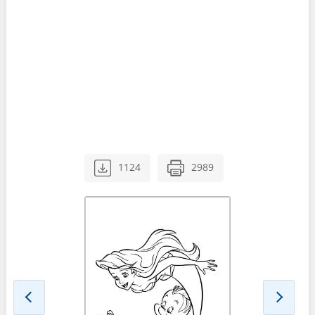
1124
2989