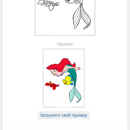
Пример
Загрузите свой пример