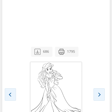
686
1795