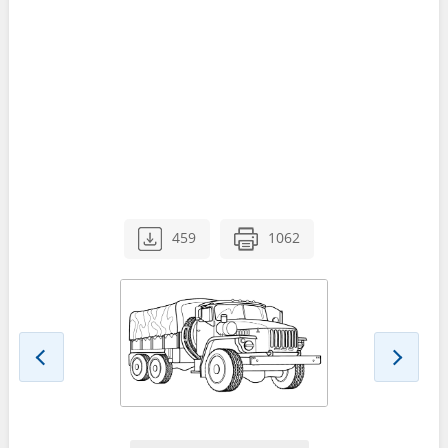
459
1062