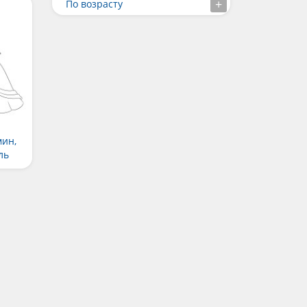
По возрасту
ин,
ль