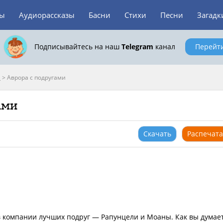
зы
Аудиорассказы
Басни
Стихи
Песни
Загадк
Подписывайтесь на наш
Telegram
канал
Перейт
й
>
Аврора с подругами
ами
Скачать
Распечата
 компании лучших подруг — Рапунцели и Моаны. Как вы думает