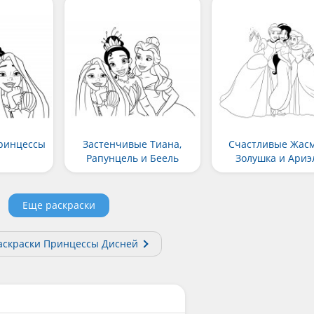
ринцессы
Застенчивые Тиана,
Счастливые Жасм
Рапунцель и Беель
Золушка и Ариэ
Еще раскраски
аскраски Принцессы Дисней