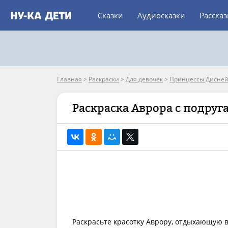
Сказки
Аудиосказки
Расска
Главная
>
Раскраски
>
Для девочек
>
Принцессы Дисне
Раскраска Аврора с подруг
Раскрасьте красотку Аврору, отдыхающую в