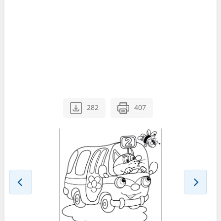
282
407