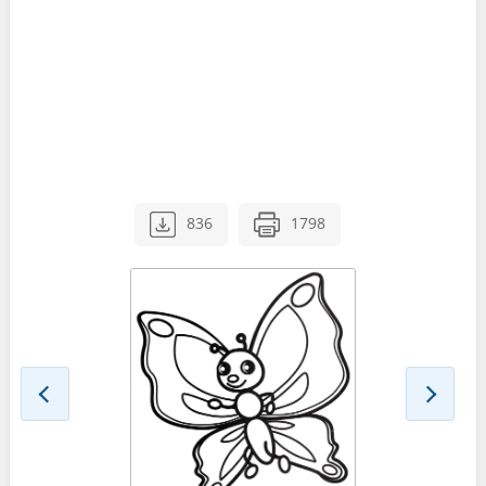
836
1798