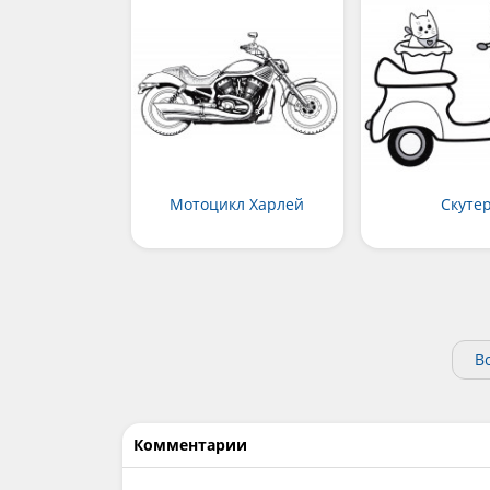
Мотоцикл Харлей
Скуте
В
Комментарии