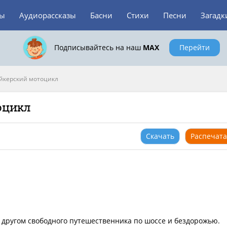
зы
Аудиорассказы
Басни
Стихи
Песни
Загадк
Подписывайтесь на наш
MAX
Перейти
йкерский мотоцикл
оцикл
Скачать
Распечата
 другом свободного путешественника по шоссе и бездорожью.