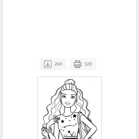
269
320