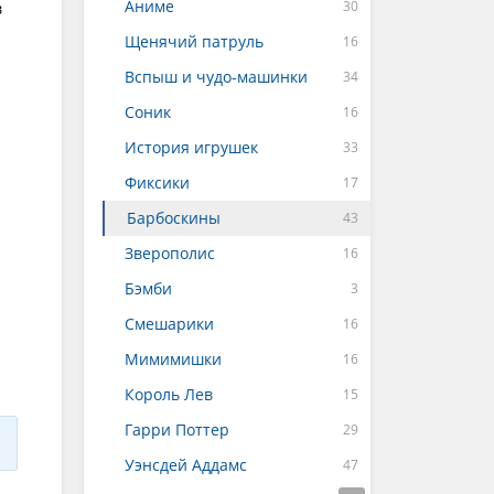
Аниме
в
Щенячий патруль
Вспыш и чудо-машинки
Соник
История игрушек
Фиксики
Барбоскины
Зверополис
Бэмби
Смешарики
Мимимишки
Король Лев
Гарри Поттер
Уэнсдей Аддамс