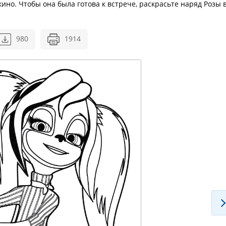
кино. Чтобы она была готова к встрече, раскрасьте наряд Розы 
980
1914