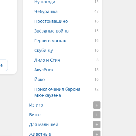
Ну погоди
Чебурашка
Простоквашино
Звёздные войны
Герои в масках
Скуби Ду
Лило и Стич
ое
Акулёнок
Йоко
Приключения барона
Мюнхаузена
Из игр
Винкс
Для малышей
Животные