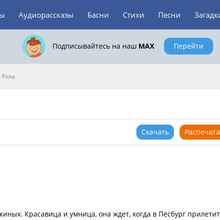
зы
Аудиорассказы
Басни
Стихи
Песни
Загадк
Подписывайтесь на наш
MAX
Перейти
>
Роза
Скачать
Распечата
киных. Красавица и умница, она ждет, когда в Пёсбург прилетит