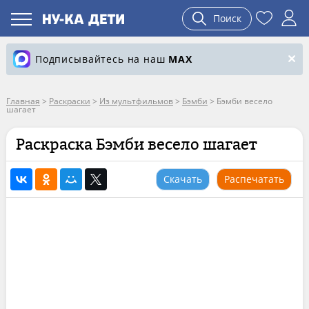
Поиск
Подписывайтесь на наш
MAX
Главная
>
Раскраски
>
Из мультфильмов
>
Бэмби
>
Бэмби весело
шагает
Раскраска Бэмби весело шагает
Скачать
Распечатать