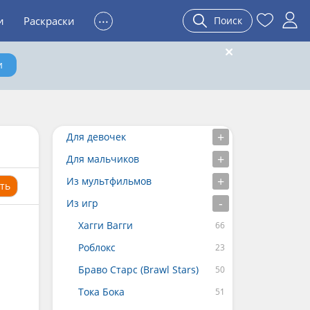
...
и
Раскраски
Поиск
и
Для девочек
Для мальчиков
Из мультфильмов
ть
Из игр
Хагги Вагги
Роблокс
Браво Старс (Brawl Stars)
Тока Бока