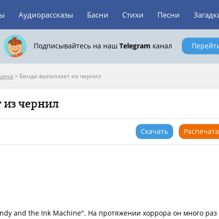
зы
Аудиорассказы
Басни
Стихи
Песни
Загадк
Подписывайтесь на наш
Telegram
канал
Перейт
шина
>
Бенди выползает из чернил
 из чернил
Скачать
Распечата
ndy and the Ink Machine". На протяжении хоррора он много раз