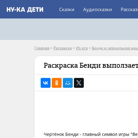
Сказки
Аудиосказки
Расска
Главная
>
Раскраски
>
Из игр
>
Бенди и чернильная ма
Раскраска Бенди выползает
Чертёнок Бенди - главный символ игры "Be