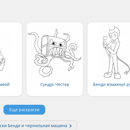
змеей
Сундук Честер
Бенди взмахнул р
Еще раскраски
аски Бенди и чернильная машина