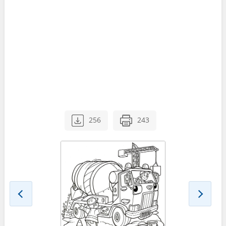
256
243