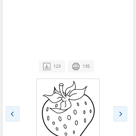
123
135