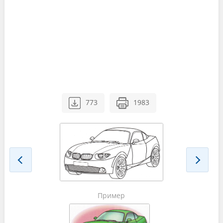
773
1983
Пример