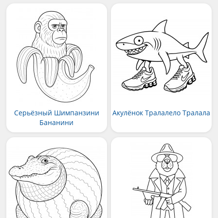
Серьёзный Шимпанзини
Акулёнок Тралалело Тралала
Бананини