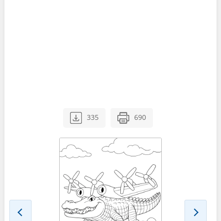
335
690